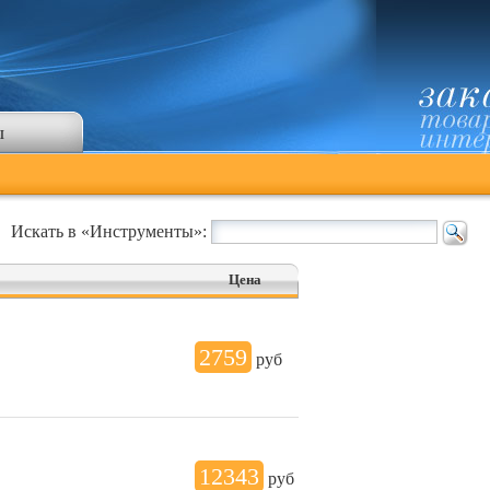
ы
Искать в «Инструменты»:
Цена
2759
руб
12343
руб