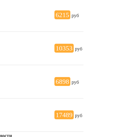
6215
руб
10353
руб
6898
руб
17489
руб
ности