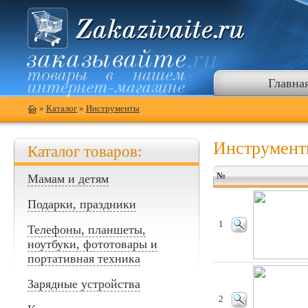
Главна
»
Каталог
»
Инструменты
Инструмен
Каталог товаров:
№
Мамам и детям
Подарки, праздники
1
Телефоны, планшеты,
ноутбуки, фототовары и
портативная техника
Зарядные устройства
2