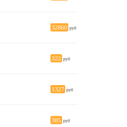
32860
руб
322
руб
1327
руб
385
руб