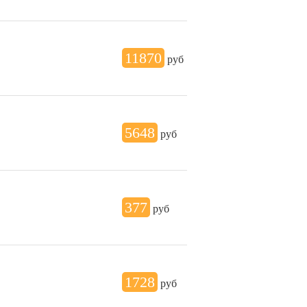
11870
руб
5648
руб
377
руб
1728
руб