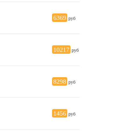
6369
руб
10217
руб
8298
руб
1456
руб