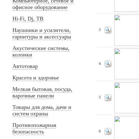
Компьютерное, сетевое и
офисное оборудование
Hi-Fi, Dj, ТВ
Наушники и усилители,
3
гарнитуры и аксессуары
Акустические системы,
колонки
4
Автотовар
Красота и здоровье
Мелкая бытовая, посуда,
варочные панели
5
Товары для дома, дачи и
систем охраны
Противопожарная
безопасность
6