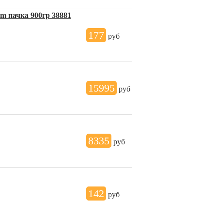
m пачка 900гр 38881
177
руб
15995
руб
8335
руб
142
руб