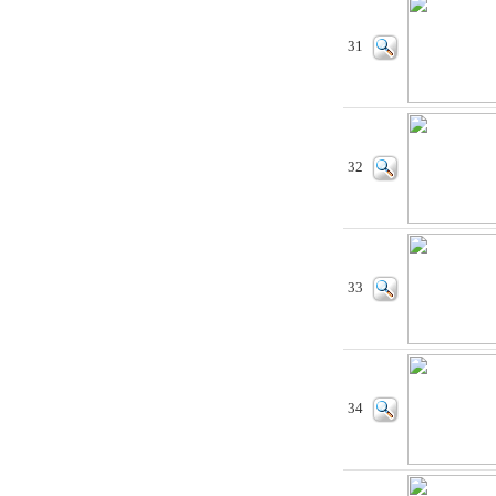
31
32
33
34