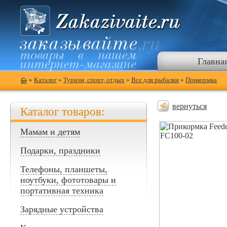
Главна
»
Каталог
»
Туризм, спорт, отдых
»
Все для рыбалки
»
Прикормка
вернуться
Каталог товаров:
Мамам и детям
Подарки, праздники
Телефоны, планшеты,
ноутбуки, фототовары и
портативная техника
Зарядные устройства