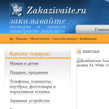
Главна
»
Каталог
»
Инструменты
»
Средства защиты
»
Комбинезон
вернуться
Каталог товаров:
Мамам и детям
Подарки, праздники
Телефоны, планшеты,
ноутбуки, фототовары и
портативная техника
Зарядные устройства