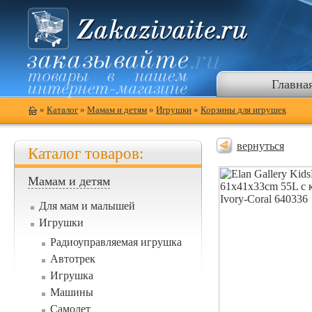
Главна
»
Каталог
»
Мамам и детям
»
Игрушки
»
Корзины для игрушек
вернуться
Каталог товаров:
Мамам и детям
Для мам и малышей
Игрушки
Радиоуправляемая игрушка
Автотрек
Игрушка
Машины
Самолет