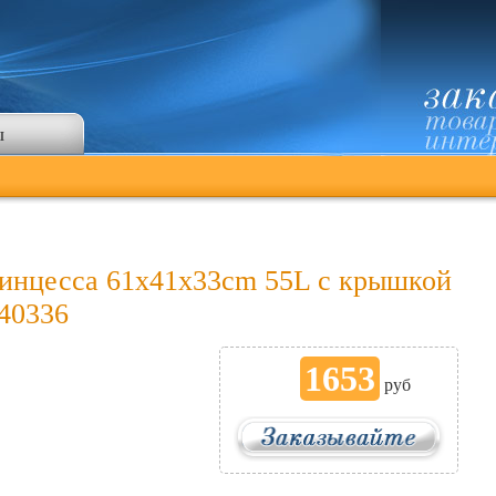
ы
ринцесса 61x41x33cm 55L с крышкой
640336
1653
руб