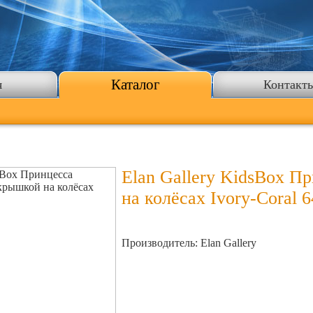
Каталог
я
Контакт
Elan Gallery KidsBox П
на колёсах Ivory-Coral 
Производитель: Elan Gallery