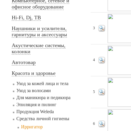
Компьютерное, сетевое и
офисное оборудование
Hi-Fi, Dj, ТВ
Наушники и усилители,
3
гарнитуры и аксессуары
Акустические системы,
колонки
4
Автотовар
Красота и здоровье
Уход за кожей лица и тела
Уход за волосами
5
Для маникюра и педикюра
Эпиляция и пилинг
Продукция Weleda
Средства личной гигиены
6
Ирригатор