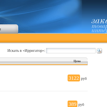
ы
Искать в «Ирригатор»:
Цена
3122
руб
389
руб