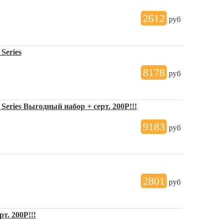
2612
руб
Series
8178
руб
 Series Выгодный набор + серт. 200Р!!!
9183
руб
2801
руб
т. 200Р!!!