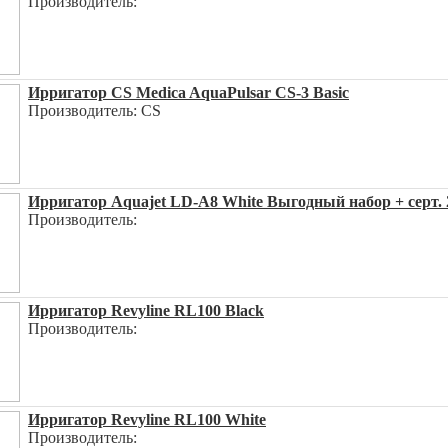
Производитель:
Ирригатор CS Medica AquaPulsar CS-3 Basic
Производитель: CS
Ирригатор Aquajet LD-A8 White Выгодный набор + серт. 
Производитель:
Ирригатор Revyline RL100 Black
Производитель:
Ирригатор Revyline RL100 White
Производитель: