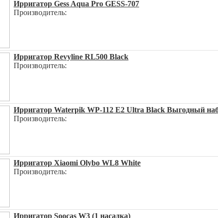
Ирригатор Gess Aqua Pro GESS-707
Производитель:
Ирригатор Revyline RL500 Black
Производитель:
Ирригатор Waterpik WP-112 E2 Ultra Black Выгодный набо
Производитель:
Ирригатор Xiaomi Olybo WL8 White
Производитель:
Ирригатор Soocas W3 (1 насадка)