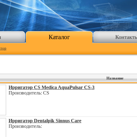
Каталог
я
Контакт
атор
Название
Ирригатор CS Medica AquaPulsar CS-3
Производитель: CS
Ирригатор Dentalpik Sinnus Care
Производитель: