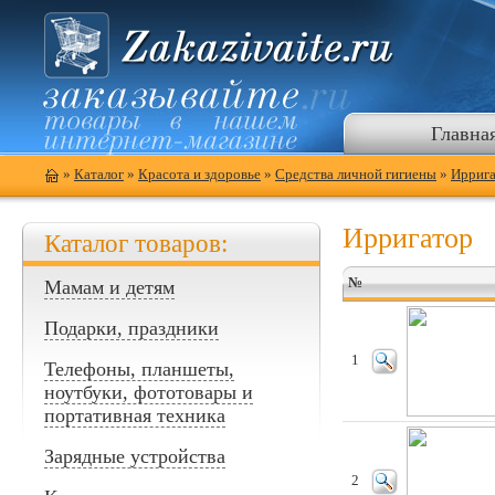
Главна
»
Каталог
»
Красота и здоровье
»
Средства личной гигиены
»
Ирриг
Ирригатор
Каталог товаров:
№
Мамам и детям
Подарки, праздники
1
Телефоны, планшеты,
ноутбуки, фототовары и
портативная техника
Зарядные устройства
2