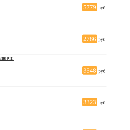
5779
руб
2786
руб
200Р!!!
3548
руб
3323
руб