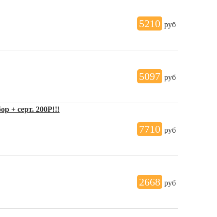
5210
руб
5097
руб
р + серт. 200Р!!!
7710
руб
2668
руб