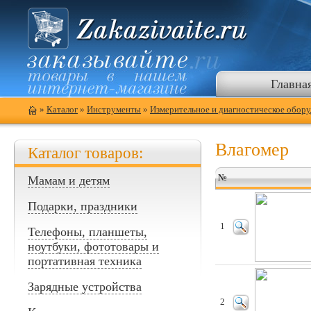
Главна
»
Каталог
»
Инструменты
»
Измерительное и диагностическое обор
Влагомер
Каталог товаров:
№
Мамам и детям
Подарки, праздники
1
Телефоны, планшеты,
ноутбуки, фототовары и
портативная техника
Зарядные устройства
2