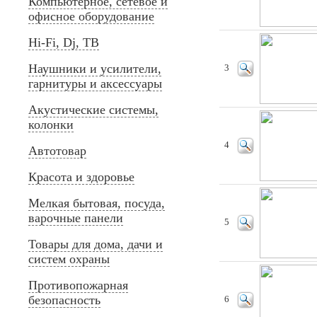
Компьютерное, сетевое и
офисное оборудование
Hi-Fi, Dj, ТВ
Наушники и усилители,
3
гарнитуры и аксессуары
Акустические системы,
колонки
4
Автотовар
Красота и здоровье
Мелкая бытовая, посуда,
варочные панели
5
Товары для дома, дачи и
систем охраны
Противопожарная
безопасность
6