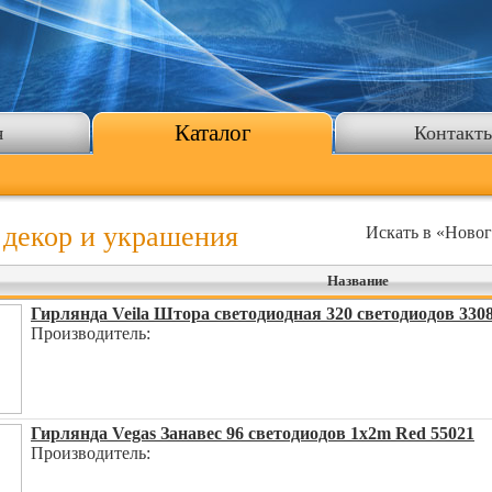
Каталог
я
Контакт
 декор и украшения
Искать в «Ново
Название
Гирлянда Veila Штора светодиодная 320 светодиодов 330
Производитель:
Гирлянда Vegas Занавес 96 светодиодов 1x2m Red 55021
Производитель: