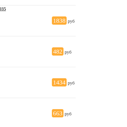
035
1838
руб
482
руб
1434
руб
663
руб