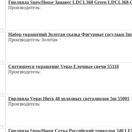
Гирлянда SnowHouse Занавес LDCL368 Green LDCL368-
Производитель:
Набор украшений Золотая сказка Фигурные сосульки 3ш
Производитель: Золотая
Светящееся украшение Vegas Елочные свечи 55118
Производитель:
Гирлянда Vegas Нить 48 холодных светодиодов 5m 55001
Производитель:
Гирлянда SnowHouse Сетка Российский триколор 240 L