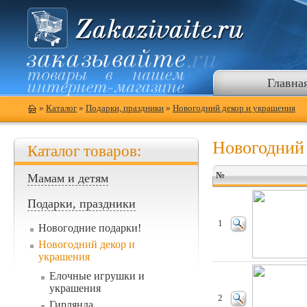
Главна
»
Каталог
»
Подарки, праздники
»
Новогодний декор и украшения
Новогодний
Каталог товаров:
№
Мамам и детям
Подарки, праздники
1
Новогодние подарки!
Новогодний декор и
украшения
Елочные игрушки и
украшения
2
Гирлянда