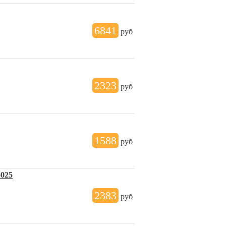
6841
руб
2323
руб
1588
руб
5025
2383
руб