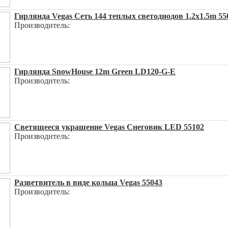
Гирлянда Vegas Сеть 144 теплых светодиодов 1.2x1.5m 55
Производитель:
Гирлянда SnowHouse 12m Green LD120-G-E
Производитель:
Светящееся украшение Vegas Снеговик LED 55102
Производитель:
Разветвитель в виде кольца Vegas 55043
Производитель: