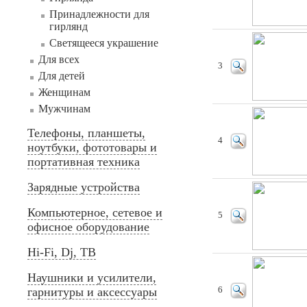
Принадлежности для
гирлянд
Светящееся украшение
Для всех
3
Для детей
Женщинам
Мужчинам
Телефоны, планшеты,
4
ноутбуки, фототовары и
портативная техника
Зарядные устройства
Компьютерное, сетевое и
5
офисное оборудование
Hi-Fi, Dj, ТВ
Наушники и усилители,
гарнитуры и аксессуары
6