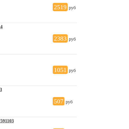
2519
руб
24
2383
руб
1051
руб
3
507
руб
 591103