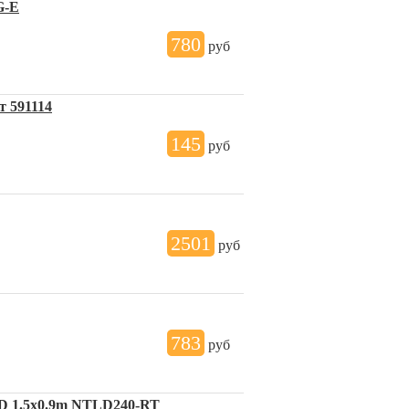
G-E
780
руб
т 591114
145
руб
2501
руб
783
руб
ED 1.5x0.9m NTLD240-RT