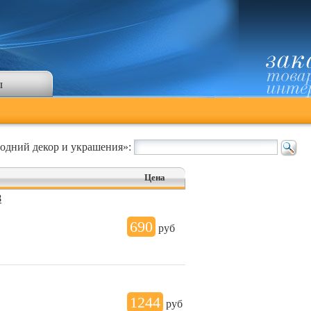
ы
годний декор и украшения»:
Цена
8
690
руб
1244
руб