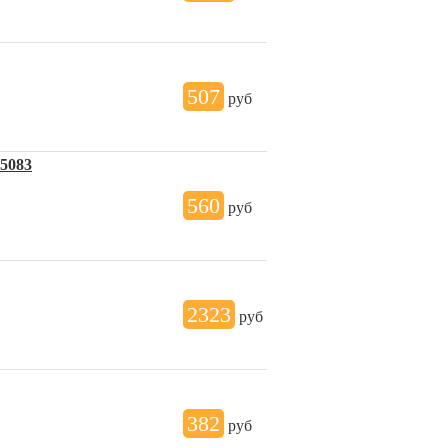
507
руб
5083
560
руб
2323
руб
382
руб