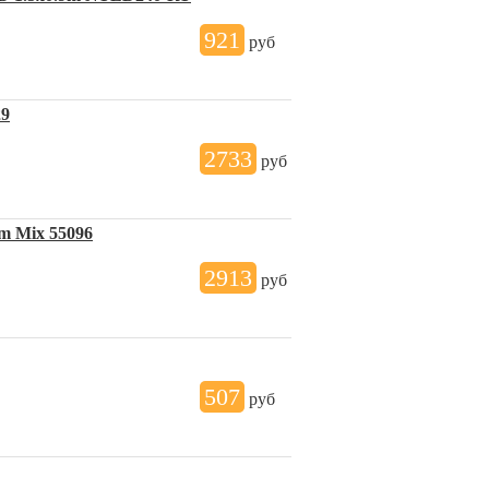
921
руб
29
2733
руб
m Mix 55096
2913
руб
507
руб