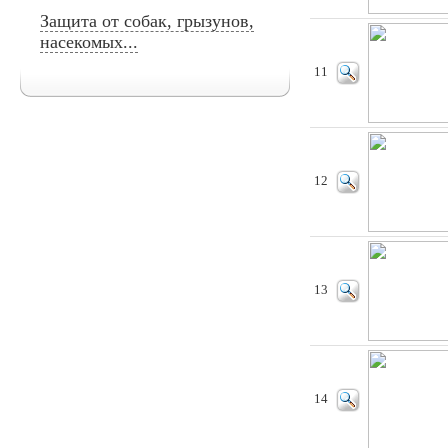
Защита от собак, грызунов,
насекомых...
11
12
13
14