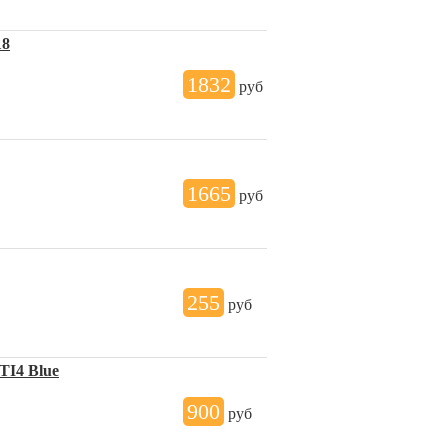
18
1832
руб
1665
руб
255
руб
TI4 Blue
900
руб