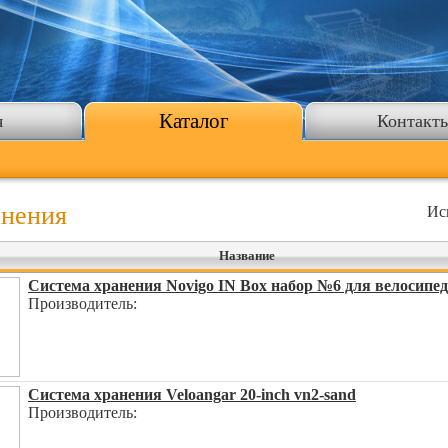
Каталог
я
Контакт
анения
Ис
Название
Система хранения Novigo IN Box набор №6 для велосипе
Производитель:
Система хранения Veloangar 20-inch vn2-sand
Производитель: