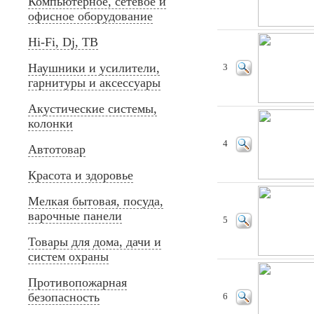
Компьютерное, сетевое и
офисное оборудование
Hi-Fi, Dj, ТВ
Наушники и усилители,
3
гарнитуры и аксессуары
Акустические системы,
колонки
4
Автотовар
Красота и здоровье
Мелкая бытовая, посуда,
варочные панели
5
Товары для дома, дачи и
систем охраны
Противопожарная
безопасность
6