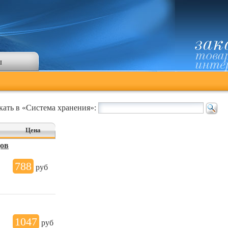
ы
кать в «Система хранения»:
Цена
дов
788
руб
1047
руб