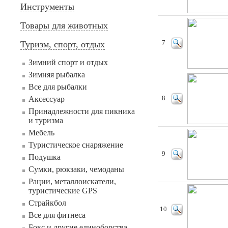
Инструменты
Товары для животных
Туризм, спорт, отдых
7
Зимний спорт и отдых
Зимняя рыбалка
Все для рыбалки
Аксессуар
8
Принадлежности для пикника
и туризма
Мебель
Туристическое снаряжение
9
Подушка
Сумки, рюкзаки, чемоданы
Рации, металлоискатели,
туристические GPS
Страйкбол
10
Все для фитнеса
Бокс и другие единоборства