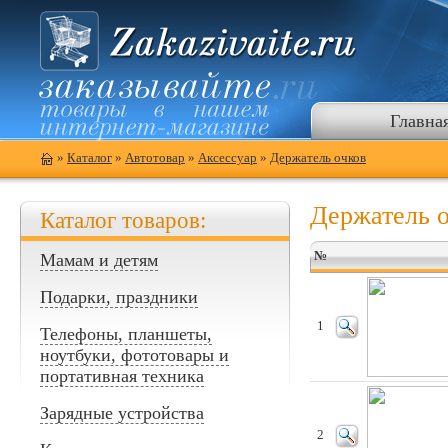
Главна
»
Каталог
»
Автотовар
»
Аксессуар
»
Держатель очков
Держатель 
Каталог товаров:
№
Мамам и детям
Подарки, праздники
1
Телефоны, планшеты,
ноутбуки, фототовары и
портативная техника
Зарядные устройства
2