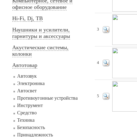
Компьютерное, сетевое и
офисное оборудование
Hi-Fi, Dj, ТВ
Наушники и усилители,
3
гарнитуры и аксессуары
Акустические системы,
колонки
4
Автотовар
Автозвук
Электроника
Автосвет
5
Противоугонные устройства
Инструмент
Средство
Техника
Безопасность
Принадлежность