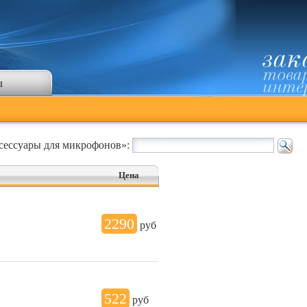
ы
сессуары для микрофонов»:
Цена
2290
руб
522
руб