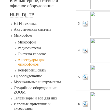
Компьютерное, сетевое и
офисное оборудование
Hi-Fi, Dj, ТВ
Hi-Fi техника
3
Акустическая система
Микрофон
Микрофон
Радиосистема
4
Система караоке
Аксессуары для
микрофонов
Конференц связь
Dj оборудование
5
Музыкальные инструменты
Студийное оборудование
ZOOM
Телевизоры и все для них
Игровые приставки и
6
аксессуары