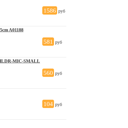
1586
руб
15cm A01188
581
руб
X/HLDR-MIC-SMALL
560
руб
104
руб