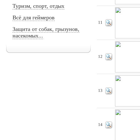
Туризм, спорт, отдых
Всё для геймеров
11
Защита от собак, грызунов,
насекомых...
12
13
14