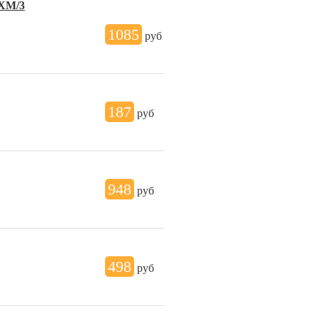
2XM/3
1085
руб
187
руб
948
руб
498
руб