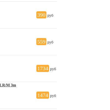
390
руб
559
руб
1734
руб
 XLR/M 3m
1474
руб