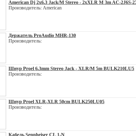
American Dj 2x6.3 Jack/M Stereo - 2xXLR M 3m AC-2J6S-
Производитель: American
Держатель ProAudio MHR-130
Производитель:
Шнур Proel 6.3mm Stereo Jack - XLR/M 5m BULK210LU5
Производитель:
Шнур Proel XLR-XLR 50cm BULK250LU05
Производитель:
Кабель Sennheiser CL 1-N