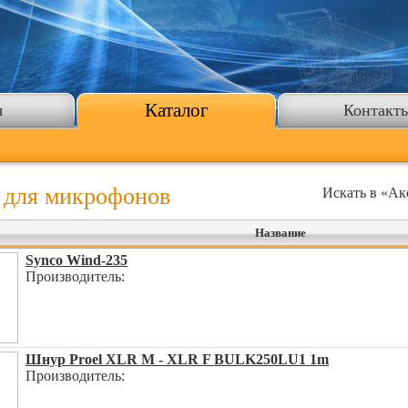
Каталог
я
Контакт
 для микрофонов
Искать в «Ак
Название
Synco Wind-235
Производитель:
Шнур Proel XLR M - XLR F BULK250LU1 1m
Производитель: