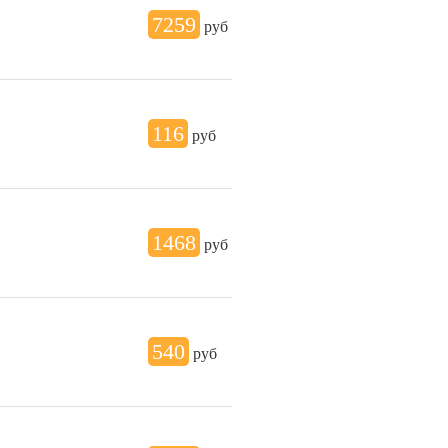
7259
руб
116
руб
1468
руб
540
руб