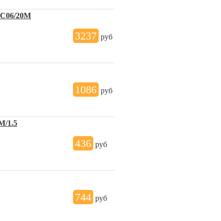
SC06/20M
3237
руб
1086
руб
M/1.5
436
руб
744
руб