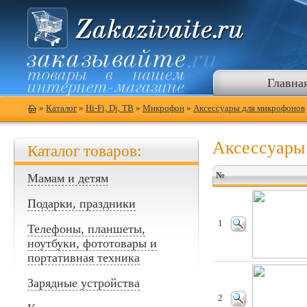
Главна
»
Каталог
»
Hi-Fi, Dj, ТВ
»
Микрофон
»
Аксессуары для микрофонов
Аксессуары
Каталог товаров:
№
Мамам и детям
Подарки, праздники
1
Телефоны, планшеты,
ноутбуки, фототовары и
портативная техника
Зарядные устройства
2