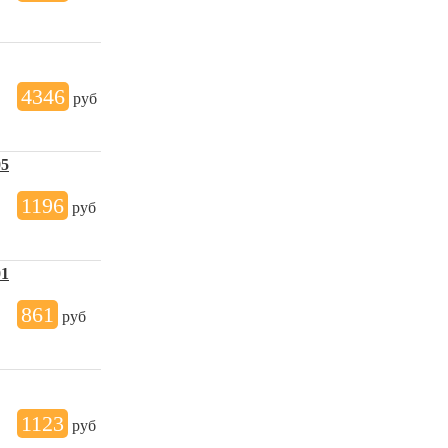
4346
руб
05
1196
руб
01
861
руб
1123
руб