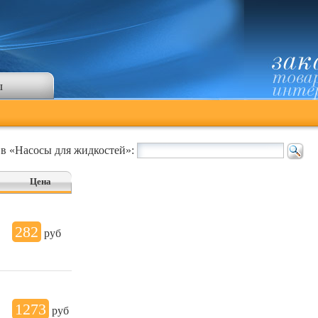
ы
 в «Насосы для жидкостей»:
Цена
282
руб
1273
руб