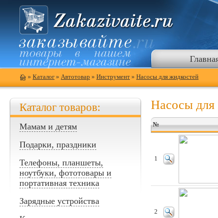
Главна
»
Каталог
»
Автотовар
»
Инструмент
»
Насосы для жидкостей
Насосы для
Каталог товаров:
№
Мамам и детям
Подарки, праздники
1
Телефоны, планшеты,
ноутбуки, фототовары и
портативная техника
Зарядные устройства
2