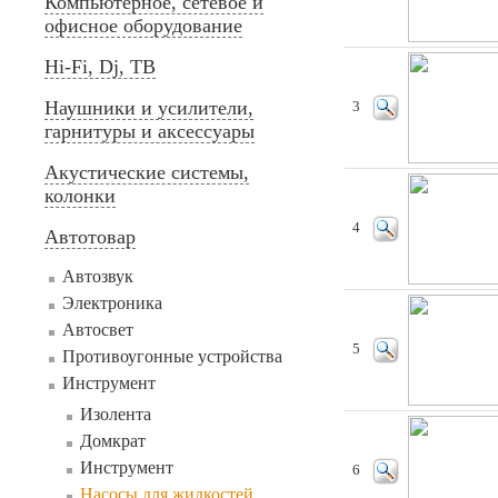
Компьютерное, сетевое и
офисное оборудование
Hi-Fi, Dj, ТВ
Наушники и усилители,
3
гарнитуры и аксессуары
Акустические системы,
колонки
4
Автотовар
Автозвук
Электроника
Автосвет
5
Противоугонные устройства
Инструмент
Изолента
Домкрат
Инструмент
6
Насосы для жидкостей