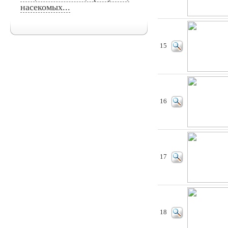
насекомых...
15
16
17
18