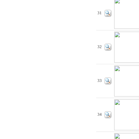
31
32
33
34