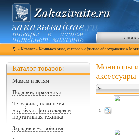
Главна
»
Каталог
»
Компьютерное, сетевое и офисное оборудование
»
Мони
Мониторы и
Каталог товаров:
аксессуары
Мамам и детям
№
Подарки, праздники
Телефоны, планшеты,
ноутбуки, фототовары и
1
портативная техника
Зарядные устройства