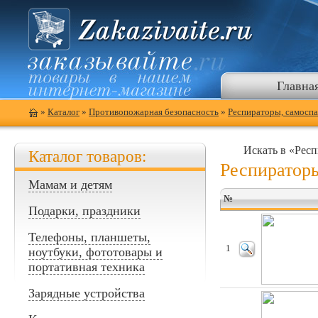
Главна
»
Каталог
»
Противопожарная безопасность
»
Респираторы, самоспа
Искать в «Респ
Каталог товаров:
Респираторы
Мамам и детям
№
Подарки, праздники
Телефоны, планшеты,
1
ноутбуки, фототовары и
портативная техника
Зарядные устройства