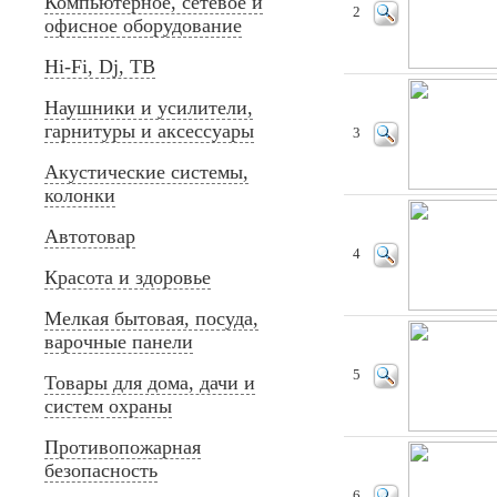
Компьютерное, сетевое и
2
офисное оборудование
Hi-Fi, Dj, ТВ
Наушники и усилители,
гарнитуры и аксессуары
3
Акустические системы,
колонки
Автотовар
4
Красота и здоровье
Мелкая бытовая, посуда,
варочные панели
5
Товары для дома, дачи и
систем охраны
Противопожарная
безопасность
6