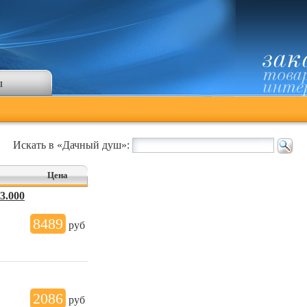
ы
Искать в «Дачный душ»:
Цена
3.000
8489
руб
2086
руб