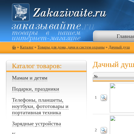
Главна
»
Каталог
»
Товары для дома, дачи и систем охраны
»
Дачный душ
Дачный ду
Каталог товаров:
№
Мамам и детям
Подарки, праздники
1
Телефоны, планшеты,
ноутбуки, фототовары и
портативная техника
Зарядные устройства
2