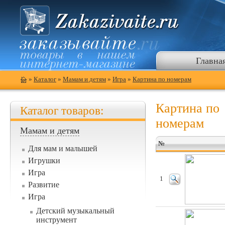
Главна
»
Каталог
»
Мамам и детям
»
Игра
»
Картина по номерам
Картина по
Каталог товаров:
номерам
Мамам и детям
№
Для мам и малышей
Игрушки
Игра
1
Развитие
Игра
Детский музыкальный
инструмент