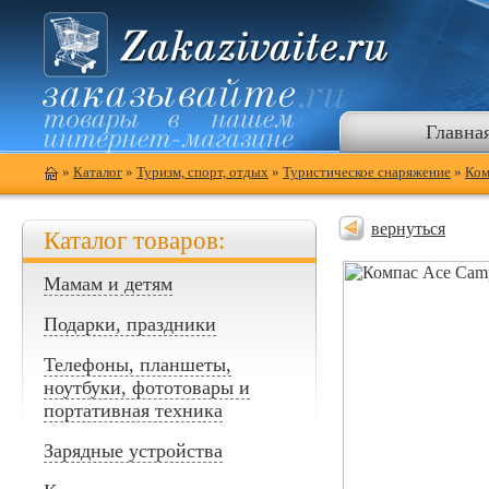
Главна
»
Каталог
»
Туризм, спорт, отдых
»
Туристическое снаряжение
»
Ком
вернуться
Каталог товаров:
Мамам и детям
Подарки, праздники
Телефоны, планшеты,
ноутбуки, фототовары и
портативная техника
Зарядные устройства