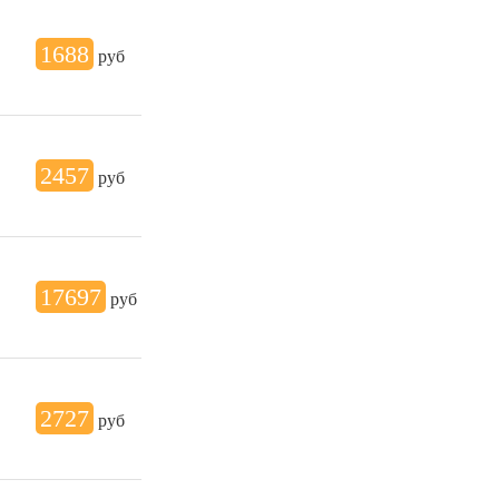
1688
руб
2457
руб
17697
руб
2727
руб