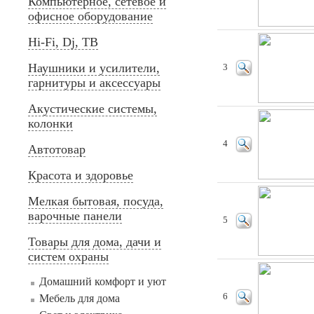
Компьютерное, сетевое и
офисное оборудование
Hi-Fi, Dj, ТВ
Наушники и усилители,
3
гарнитуры и аксессуары
Акустические системы,
колонки
4
Автотовар
Красота и здоровье
Мелкая бытовая, посуда,
варочные панели
5
Товары для дома, дачи и
систем охраны
Домашний комфорт и уют
6
Мебель для дома