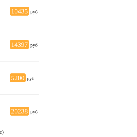
10435
руб
14397
руб
5200
руб
20238
руб
т)