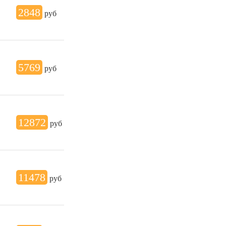
2848
руб
5769
руб
12872
руб
11478
руб