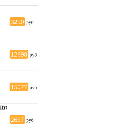
3290
руб
12698
руб
15077
руб
Вт)
2697
руб