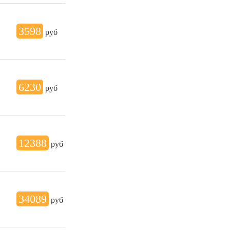
3598
руб
6230
руб
12388
руб
34089
руб