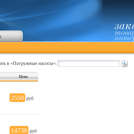
ы
ать в «Погружные насосы»:
Цена
2550
руб
14738
руб