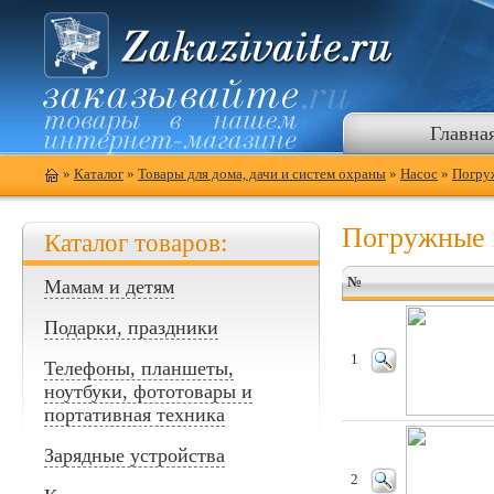
Главна
»
Каталог
»
Товары для дома, дачи и систем охраны
»
Насос
»
Погру
Погружные 
Каталог товаров:
№
Мамам и детям
Подарки, праздники
1
Телефоны, планшеты,
ноутбуки, фототовары и
портативная техника
Зарядные устройства
2