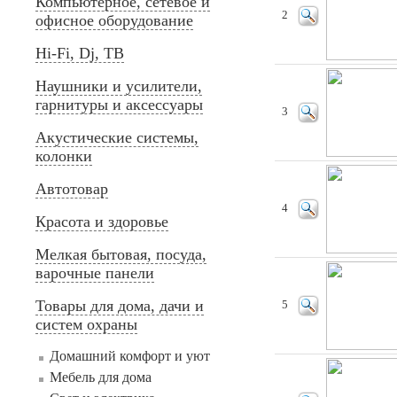
Компьютерное, сетевое и
2
офисное оборудование
Hi-Fi, Dj, ТВ
Наушники и усилители,
гарнитуры и аксессуары
3
Акустические системы,
колонки
Автотовар
4
Красота и здоровье
Мелкая бытовая, посуда,
варочные панели
Товары для дома, дачи и
5
систем охраны
Домашний комфорт и уют
Мебель для дома