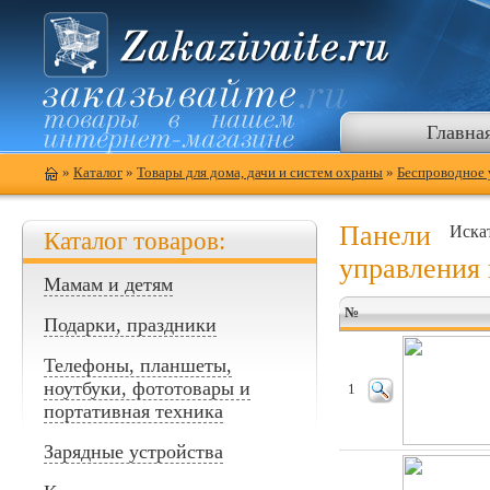
Главна
»
Каталог
»
Товары для дома, дачи и систем охраны
»
Беспроводное 
Панели
Иска
Каталог товаров:
управления
Мамам и детям
№
Подарки, праздники
Телефоны, планшеты,
ноутбуки, фототовары и
1
портативная техника
Зарядные устройства