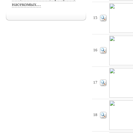
насекомых...
15
16
17
18