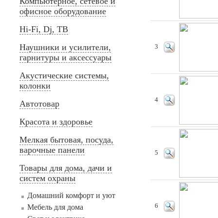
Компьютерное, сетевое и
офисное оборудование
Hi-Fi, Dj, ТВ
Наушники и усилители,
3
гарнитуры и аксессуары
Акустические системы,
колонки
4
Автотовар
Красота и здоровье
Мелкая бытовая, посуда,
варочные панели
5
Товары для дома, дачи и
систем охраны
Домашний комфорт и уют
6
Мебель для дома