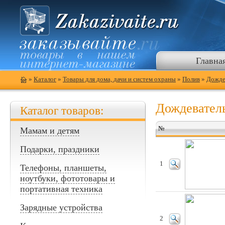
Главна
»
Каталог
»
Товары для дома, дачи и систем охраны
»
Полив
»
Дожде
Дождевател
Каталог товаров:
№
Мамам и детям
Подарки, праздники
1
Телефоны, планшеты,
ноутбуки, фототовары и
портативная техника
Зарядные устройства
2