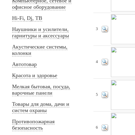
Компьютерное, сетевое и
офисное оборудование
Hi-Fi, Dj, ТВ
Наушники и усилители,
3
гарнитуры и аксессуары
Акустические системы,
колонки
4
Автотовар
Красота и здоровье
Мелкая бытовая, посуда,
варочные панели
5
Товары для дома, дачи и
систем охраны
Противопожарная
безопасность
6