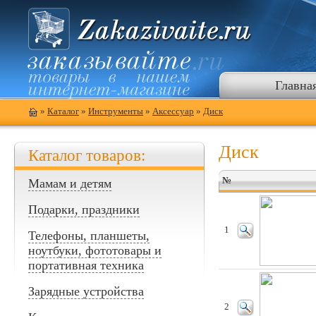
Главна
»
Каталог
»
Инструменты
»
Аксессуар
»
Диск
Диск
Каталог товаров:
№
Мамам и детям
Подарки, праздники
1
Телефоны, планшеты,
ноутбуки, фототовары и
портативная техника
Зарядные устройства
2