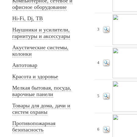
Компьютерное, сетевое и
офисное оборудование
Hi-Fi, Dj, ТВ
Наушники и усилители,
3
гарнитуры и аксессуары
Акустические системы,
колонки
4
Автотовар
Красота и здоровье
Мелкая бытовая, посуда,
варочные панели
5
Товары для дома, дачи и
систем охраны
Противопожарная
безопасность
6