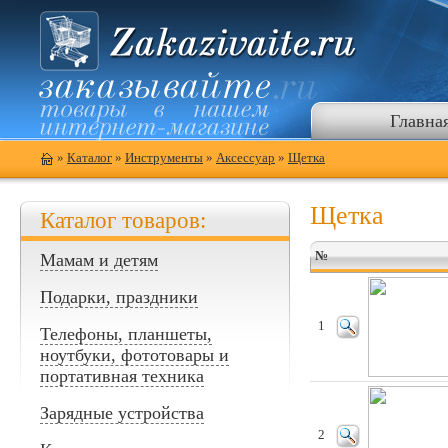
Главна
»
Каталог
»
Инструменты
»
Аксессуар
»
Щетка
Щетка
Каталог товаров:
№
Мамам и детям
Подарки, праздники
1
Телефоны, планшеты,
ноутбуки, фототовары и
портативная техника
Зарядные устройства
2