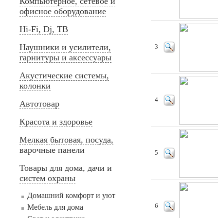
Компьютерное, сетевое и
офисное оборудование
Hi-Fi, Dj, ТВ
Наушники и усилители,
3
гарнитуры и аксессуары
Акустические системы,
колонки
4
Автотовар
Красота и здоровье
Мелкая бытовая, посуда,
варочные панели
5
Товары для дома, дачи и
систем охраны
Домашний комфорт и уют
6
Мебель для дома