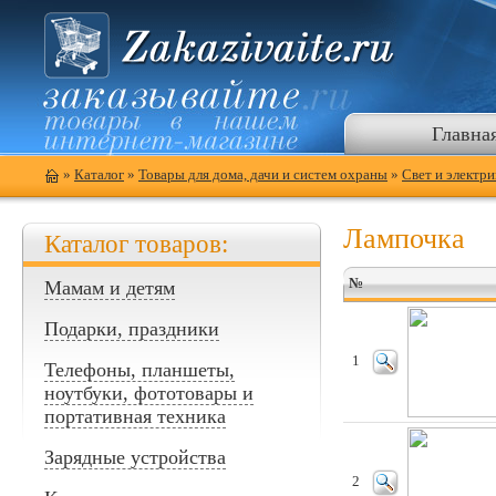
Главна
»
Каталог
»
Товары для дома, дачи и систем охраны
»
Свет и электри
Лампочка
Каталог товаров:
№
Мамам и детям
Подарки, праздники
1
Телефоны, планшеты,
ноутбуки, фототовары и
портативная техника
Зарядные устройства
2