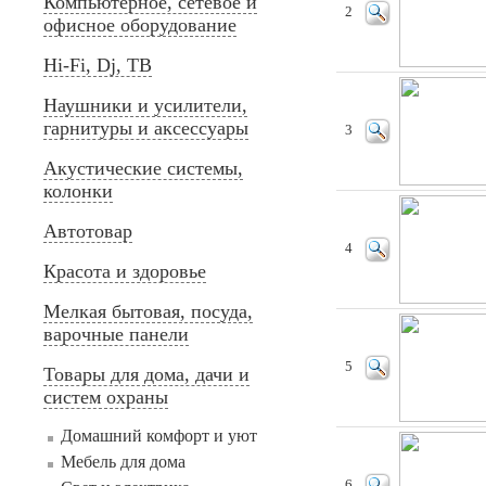
Компьютерное, сетевое и
2
офисное оборудование
Hi-Fi, Dj, ТВ
Наушники и усилители,
гарнитуры и аксессуары
3
Акустические системы,
колонки
Автотовар
4
Красота и здоровье
Мелкая бытовая, посуда,
варочные панели
5
Товары для дома, дачи и
систем охраны
Домашний комфорт и уют
Мебель для дома
6