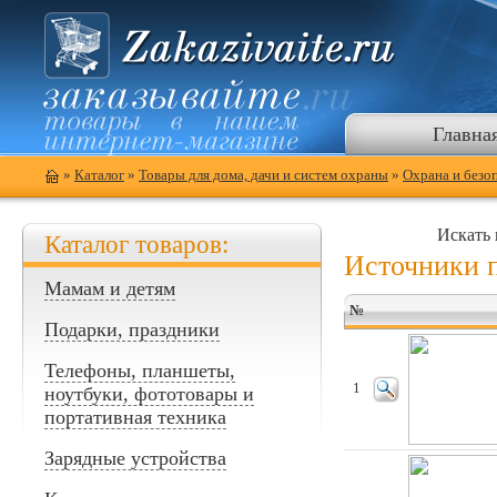
Главна
»
Каталог
»
Товары для дома, дачи и систем охраны
»
Охрана и безо
Искать 
Каталог товаров:
Источники 
Мамам и детям
№
Подарки, праздники
Телефоны, планшеты,
1
ноутбуки, фототовары и
портативная техника
Зарядные устройства