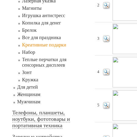
Лазерная указка
2
Магниты
Игрушка антистресс
Копилка для денег
Брелок
Все для праздника
3
Креативные подарки
Набор
Теплые перчатки для
сенсорных дисплеев
Зонт
4
Кружка
Для детей
Женщинам
Мужчинам
5
Телефоны, планшеты,
ноутбуки, фототовары и
портативная техника
Зарядные устройства