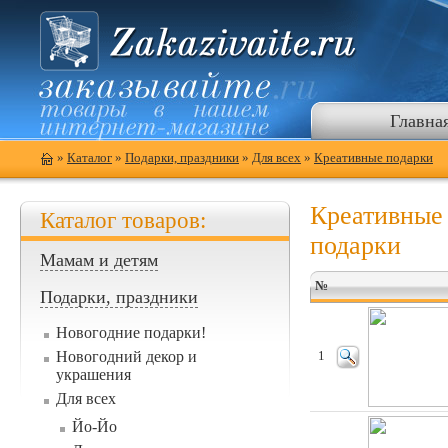
Главна
»
Каталог
»
Подарки, праздники
»
Для всех
»
Креативные подарки
Креативные
Каталог товаров:
подарки
Мамам и детям
№
Подарки, праздники
Новогодние подарки!
Новогодний декор и
1
украшения
Для всех
Йо-Йо