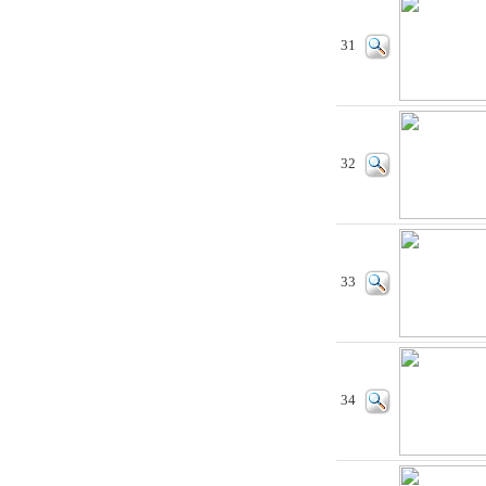
31
32
33
34