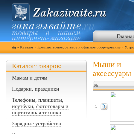
Главна
»
Каталог
»
Компьютерное, сетевое и офисное оборудование
»
Устро
Мыши и
Каталог товаров:
аксессуары
Мамам и детям
№
Подарки, праздники
Телефоны, планшеты,
ноутбуки, фототовары и
1
портативная техника
Зарядные устройства