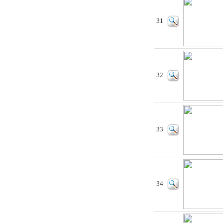
31
32
33
34