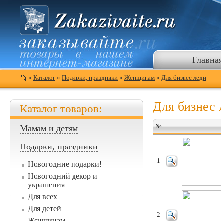
Главна
»
Каталог
»
Подарки, праздники
»
Женщинам
»
Для бизнес леди
Для бизнес 
Каталог товаров:
№
Мамам и детям
Подарки, праздники
1
Новогодние подарки!
Новогодний декор и
украшения
Для всех
Для детей
2
Женщинам