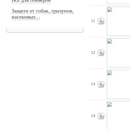
Всё для геймеров
Защита от собак, грызунов,
насекомых...
11
12
13
14