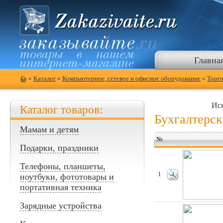
Главна
»
Каталог
»
Компьютерное, сетевое и офисное оборудование
»
Торго
Иск
Каталог товаров:
Бухгалтерск
Мамам и детям
№
Подарки, праздники
Телефоны, планшеты,
1
ноутбуки, фототовары и
портативная техника
Зарядные устройства