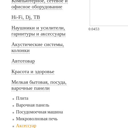
Компьютерное, сетевое и
офисное оборудование
Hi-Fi, Dj, ТВ
Наушники и усилители,
0.0453
гарнитуры и аксессуары
Акустические системы,
колонки
Автотовар
Красота и здоровье
Мелкая бытовая, посуда,
варочные панели
Плита
Варочная панель
Посудомоечная машина
Микроволновая печь
Аксессуар