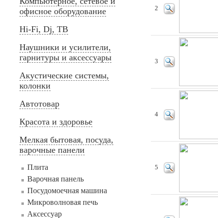
Компьютерное, сетевое и
2
офисное оборудование
Hi-Fi, Dj, ТВ
Наушники и усилители,
гарнитуры и аксессуары
3
Акустические системы,
колонки
Автотовар
4
Красота и здоровье
Мелкая бытовая, посуда,
варочные панели
Плита
5
Варочная панель
Посудомоечная машина
Микроволновая печь
Аксессуар