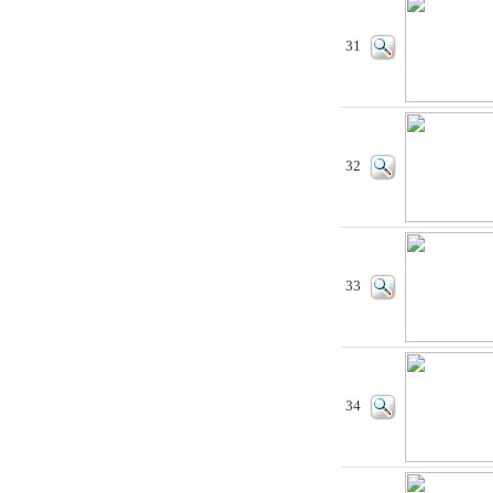
31
32
33
34