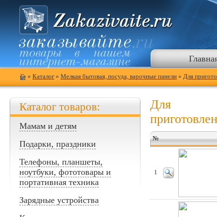
Главна
»
Каталог
»
Мелкая бытовая, посуда, варочные панели
»
Для пригото
Для
Каталог товаров:
приготовле
Мамам и детям
№
Подарки, праздники
Телефоны, планшеты,
ноутбуки, фототовары и
1
портативная техника
Зарядные устройства