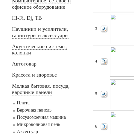
Компьютерное, сетевое и
офисное оборудование
Hi-Fi, Dj, ТВ
Наушники и усилители,
3
гарнитуры и аксессуары
Акустические системы,
колонки
4
Автотовар
Красота и здоровье
Мелкая бытовая, посуда,
варочные панели
5
Плита
Варочная панель
Посудомоечная машина
Микроволновая печь
6
Аксессуар