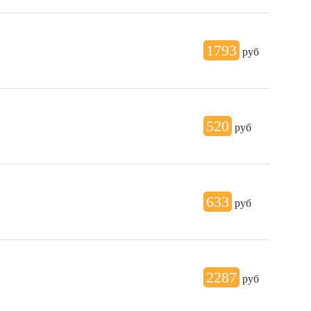
1793
руб
520
руб
633
руб
2287
руб