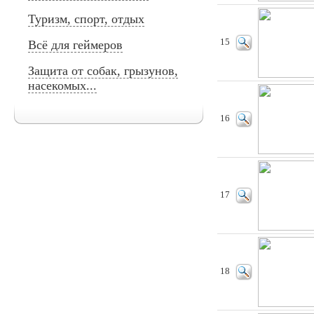
Туризм, спорт, отдых
15
Всё для геймеров
Защита от собак, грызунов,
насекомых...
16
17
18