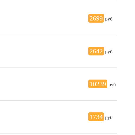
2699
руб
2642
руб
10239
руб
1734
руб