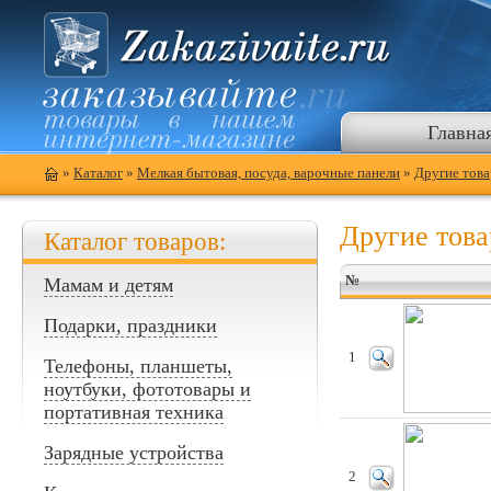
Главна
»
Каталог
»
Мелкая бытовая, посуда, варочные панели
»
Другие това
Другие това
Каталог товаров:
№
Мамам и детям
Подарки, праздники
1
Телефоны, планшеты,
ноутбуки, фототовары и
портативная техника
Зарядные устройства
2