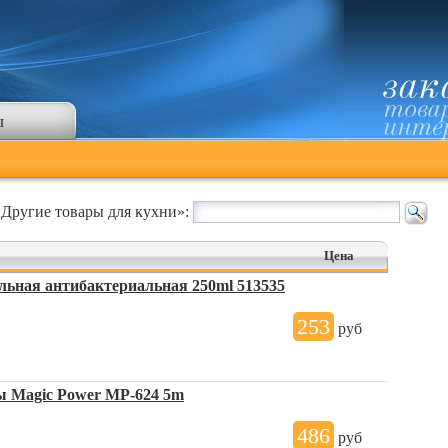
ы
«Другие товары для кухни»:
Цена
льная антибактериальная 250ml 513535
253
руб
ы Magic Power MP-624 5m
486
руб