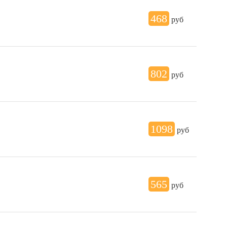
468
руб
802
руб
1098
руб
565
руб