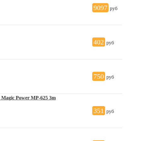
9097
руб
402
руб
750
руб
 Magic Power MP-625 3m
351
руб