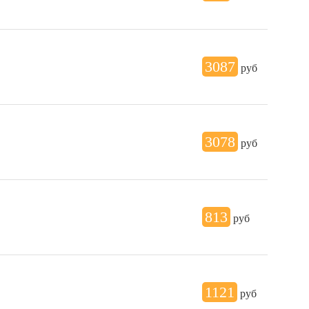
3087
руб
3078
руб
813
руб
1121
руб