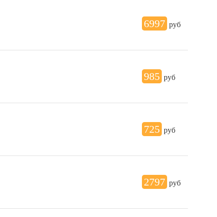
6997
руб
985
руб
725
руб
2797
руб