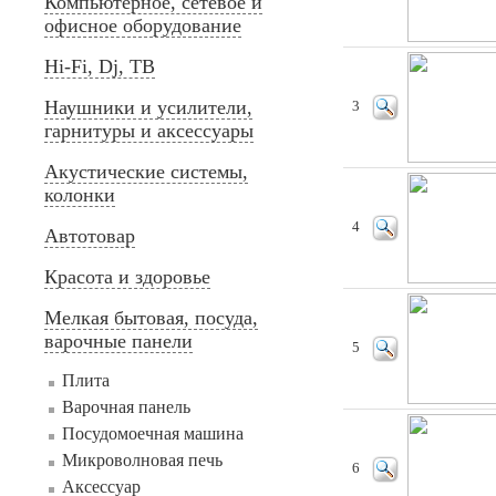
Компьютерное, сетевое и
офисное оборудование
Hi-Fi, Dj, ТВ
Наушники и усилители,
3
гарнитуры и аксессуары
Акустические системы,
колонки
4
Автотовар
Красота и здоровье
Мелкая бытовая, посуда,
варочные панели
5
Плита
Варочная панель
Посудомоечная машина
Микроволновая печь
6
Аксессуар