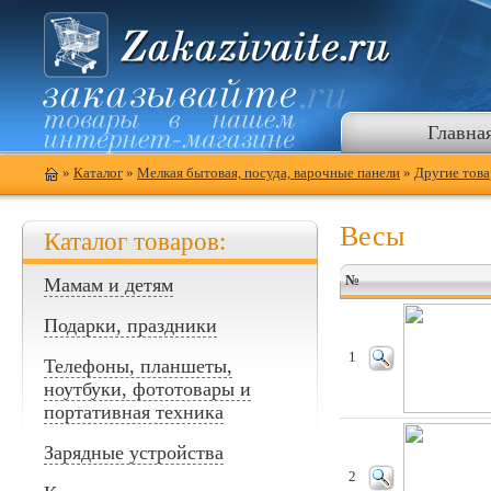
Главна
»
Каталог
»
Мелкая бытовая, посуда, варочные панели
»
Другие това
Весы
Каталог товаров:
№
Мамам и детям
Подарки, праздники
1
Телефоны, планшеты,
ноутбуки, фототовары и
портативная техника
Зарядные устройства
2