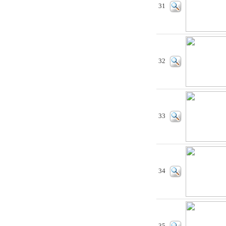
31
32
33
34