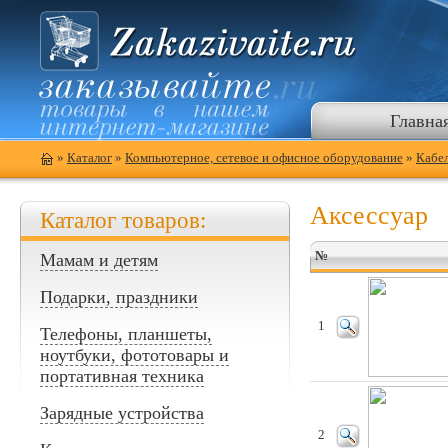
Главна
»
Каталог
»
Компьютерное, сетевое и офисное оборудование
»
Кабел
Аксессуар
Каталог товаров:
№
Мамам и детям
Подарки, праздники
1
Телефоны, планшеты,
ноутбуки, фототовары и
портативная техника
Зарядные устройства
2