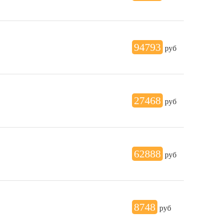
94793
руб
27468
руб
62888
руб
8748
руб