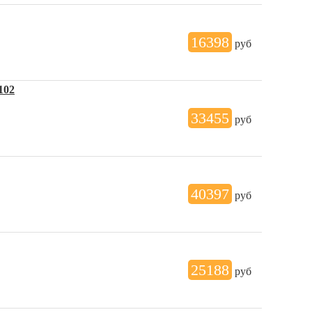
16398
руб
102
33455
руб
40397
руб
25188
руб