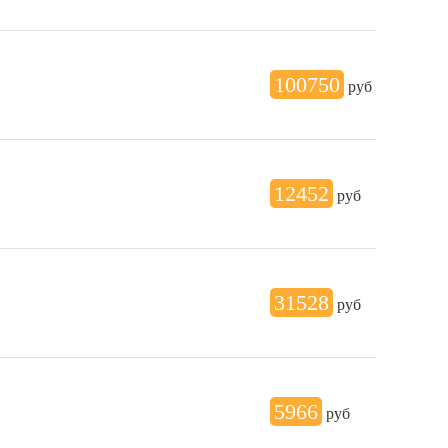
100750
руб
12452
руб
31528
руб
5966
руб