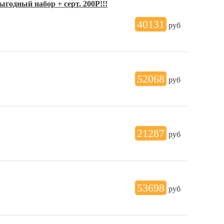
годный набор + серт. 200Р!!!
40131
руб
52068
руб
21287
руб
53698
руб