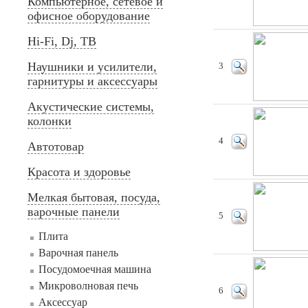
Компьютерное, сетевое и
офисное оборудование
Hi-Fi, Dj, ТВ
Наушники и усилители,
3
гарнитуры и аксессуары
Акустические системы,
колонки
4
Автотовар
Красота и здоровье
Мелкая бытовая, посуда,
варочные панели
5
Плита
Варочная панель
Посудомоечная машина
Микроволновая печь
6
Аксессуар