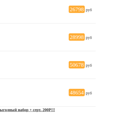
26798
руб
28998
руб
50678
руб
48654
руб
годный набор + серт. 200Р!!!