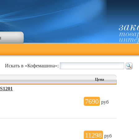
ы
Искать в «Кофемашина»:
Цена
 S1201
7690
руб
11298
руб