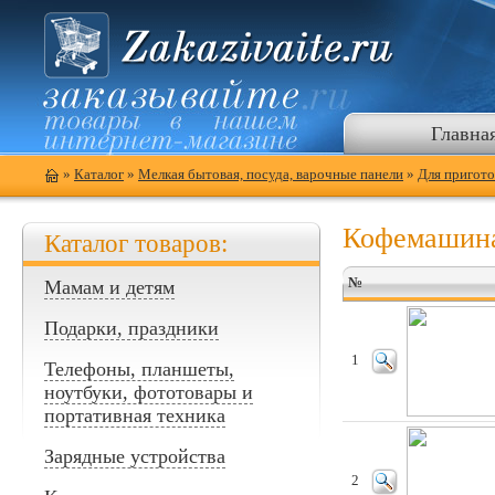
Главна
»
Каталог
»
Мелкая бытовая, посуда, варочные панели
»
Для пригото
Кофемашин
Каталог товаров:
№
Мамам и детям
Подарки, праздники
1
Телефоны, планшеты,
ноутбуки, фототовары и
портативная техника
Зарядные устройства
2