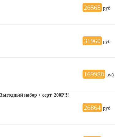
26565
руб
31960
руб
169988
руб
ыгодный набор + серт. 200Р!!!
26864
руб