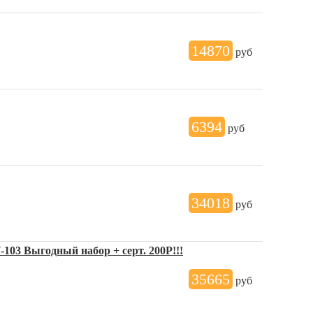
14870
руб
6394
руб
34018
руб
7-103 Выгодный набор + серт. 200Р!!!
35665
руб