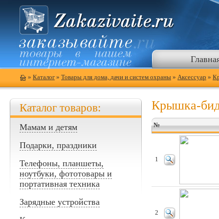
Главна
»
Каталог
»
Товары для дома, дачи и систем охраны
»
Аксессуар
»
К
Крышка-би
Каталог товаров:
№
Мамам и детям
Подарки, праздники
1
Телефоны, планшеты,
ноутбуки, фототовары и
портативная техника
Зарядные устройства
2