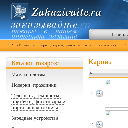
Главна
»
Каталог
»
Товары для дома, дачи и систем охраны
»
Аксессуар
»
К
Карниз
Каталог товаров:
№
Мамам и детям
Подарки, праздники
1
Телефоны, планшеты,
ноутбуки, фототовары и
портативная техника
Зарядные устройства
2