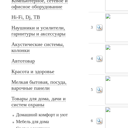
Компьютерное, сетевое и
офисное оборудование
Hi-Fi, Dj, ТВ
Наушники и усилители,
3
гарнитуры и аксессуары
Акустические системы,
колонки
4
Автотовар
Красота и здоровье
Мелкая бытовая, посуда,
варочные панели
5
Товары для дома, дачи и
систем охраны
Домашний комфорт и уют
6
Мебель для дома