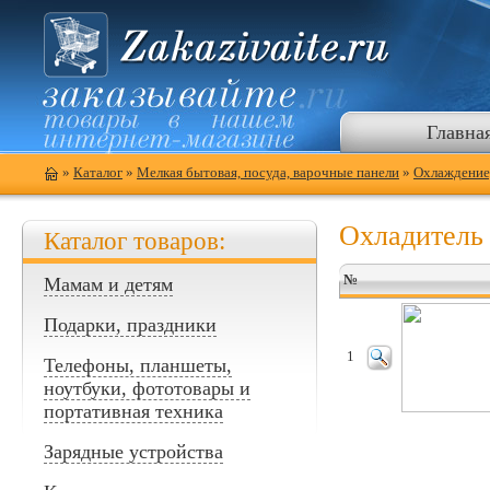
Главна
»
Каталог
»
Мелкая бытовая, посуда, варочные панели
»
Охлаждение,
Охладитель
Каталог товаров:
№
Мамам и детям
Подарки, праздники
1
Телефоны, планшеты,
ноутбуки, фототовары и
портативная техника
Зарядные устройства