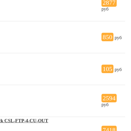
2877
руб
850
руб
105
руб
2594
руб
lack CSL-FTP-4-CU-OUT
7418