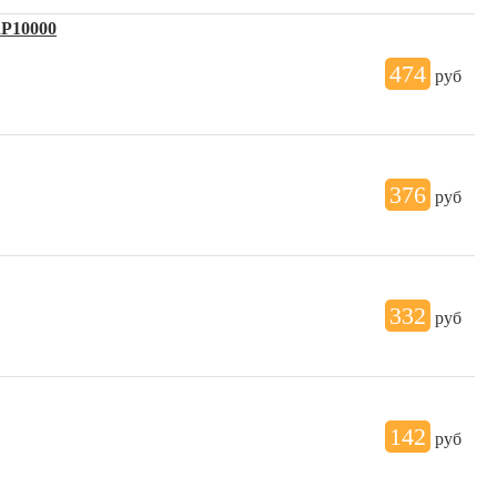
RP10000
474
руб
376
руб
332
руб
142
руб