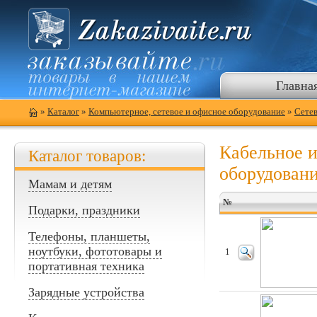
Главна
»
Каталог
»
Компьютерное, сетевое и офисное оборудование
»
Сете
Кабельное 
Каталог товаров:
оборудован
Мамам и детям
№
Подарки, праздники
Телефоны, планшеты,
ноутбуки, фототовары и
1
портативная техника
Зарядные устройства