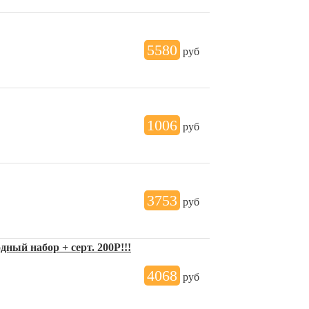
5580
руб
1006
руб
3753
руб
ный набор + серт. 200Р!!!
4068
руб