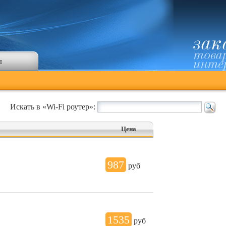
ы
Искать в «Wi-Fi роутер»:
Цена
987
руб
1535
руб