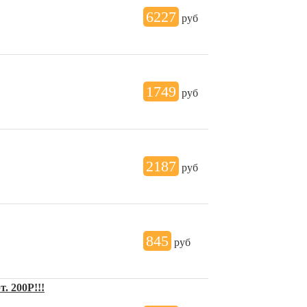
6227
руб
1749
руб
2187
руб
845
руб
. 200Р!!!