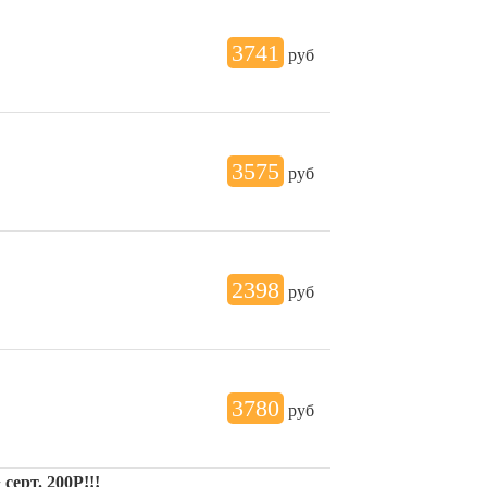
3741
руб
3575
руб
2398
руб
3780
руб
серт. 200Р!!!