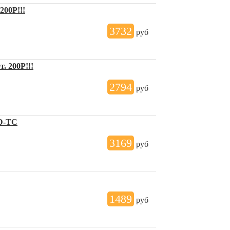
200Р!!!
3732
руб
. 200Р!!!
2794
руб
nD-TC
3169
руб
1489
руб