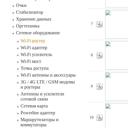
Очки
Стабилизатор
Хранение данных
7
Оргтехника
Сетевое оборудование
Wi-Fi роутер
Wi-Fi адаптер
Wi-Fi усилитель
8
Wi-Fi мост
Точка доступа
Wi-Fi антенны и аксессуары
3G / 4G LTE / GSM модемы
9
и роутеры
Антенны и усилители
сотовой связи
Сетевая карта
Powerline адаптер
10
Маршрутизаторы и
коммутаторы