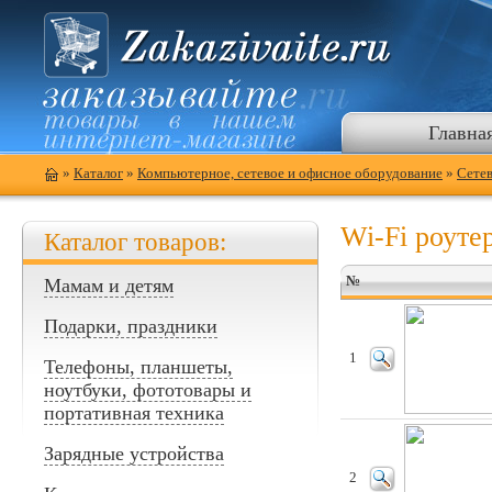
Главна
»
Каталог
»
Компьютерное, сетевое и офисное оборудование
»
Сете
Wi-Fi роуте
Каталог товаров:
№
Мамам и детям
Подарки, праздники
1
Телефоны, планшеты,
ноутбуки, фототовары и
портативная техника
Зарядные устройства
2