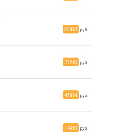
N
8003
руб
2099
руб
4884
руб
1489
руб