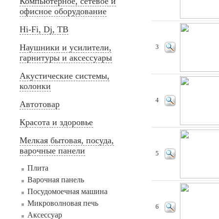
Компьютерное, сетевое и
офисное оборудование
Hi-Fi, Dj, ТВ
Наушники и усилители,
3
гарнитуры и аксессуары
Акустические системы,
колонки
4
Автотовар
Красота и здоровье
Мелкая бытовая, посуда,
варочные панели
5
Плита
Варочная панель
Посудомоечная машина
Микроволновая печь
6
Аксессуар