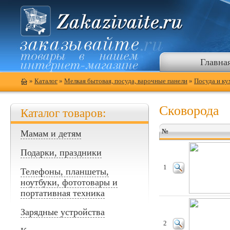
Главна
»
Каталог
»
Мелкая бытовая, посуда, варочные панели
»
Посуда и к
Сковорода
Каталог товаров:
№
Мамам и детям
Подарки, праздники
1
Телефоны, планшеты,
ноутбуки, фототовары и
портативная техника
Зарядные устройства
2