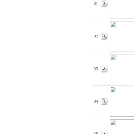
31
32
33
34