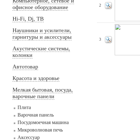
Компьютерное, сетевое и
2
офисное оборудование
Hi-Fi, Dj, ТВ
Наушники и усилители,
гарнитуры и аксессуары
3
Акустические системы,
колонки
Автотовар
Красота и здоровье
Мелкая бытовая, посуда,
варочные панели
Плита
Варочная панель
Посудомоечная машина
Микроволновая печь
Аксессуар