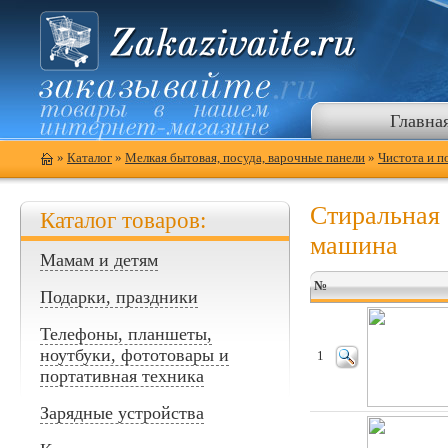
Главна
»
Каталог
»
Мелкая бытовая, посуда, варочные панели
»
Чистота и п
Стиральная
Каталог товаров:
машина
Мамам и детям
№
Подарки, праздники
Телефоны, планшеты,
ноутбуки, фототовары и
1
портативная техника
Зарядные устройства