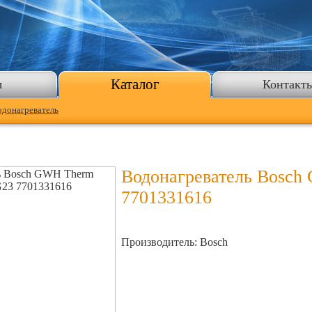
Каталог
я
Контакт
донагреватель
Водонагреватель Bosc
7701331616
Производитель: Bosch