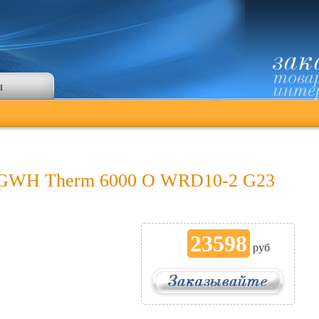
ы
h GWH Therm 6000 O WRD10-2 G23
23598
руб