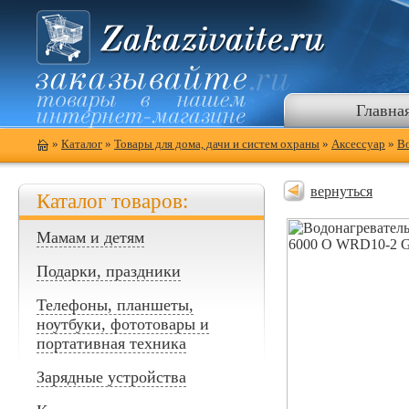
Главна
»
Каталог
»
Товары для дома, дачи и систем охраны
»
Аксессуар
»
Во
вернуться
Каталог товаров:
Мамам и детям
Подарки, праздники
Телефоны, планшеты,
ноутбуки, фототовары и
портативная техника
Зарядные устройства