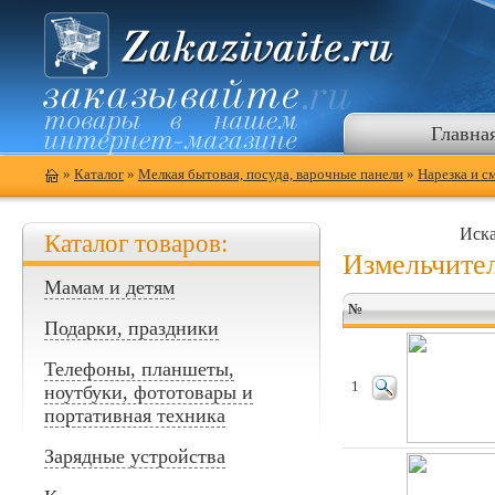
Главна
»
Каталог
»
Мелкая бытовая, посуда, варочные панели
»
Нарезка и с
Иска
Каталог товаров:
Измельчите
Мамам и детям
№
Подарки, праздники
Телефоны, планшеты,
1
ноутбуки, фототовары и
портативная техника
Зарядные устройства