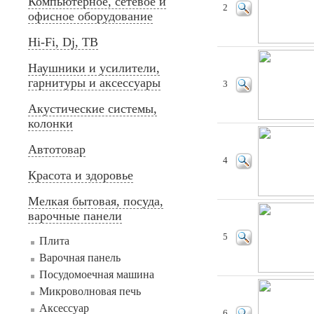
Компьютерное, сетевое и
2
офисное оборудование
Hi-Fi, Dj, ТВ
Наушники и усилители,
гарнитуры и аксессуары
3
Акустические системы,
колонки
Автотовар
4
Красота и здоровье
Мелкая бытовая, посуда,
варочные панели
5
Плита
Варочная панель
Посудомоечная машина
Микроволновая печь
Аксессуар
6