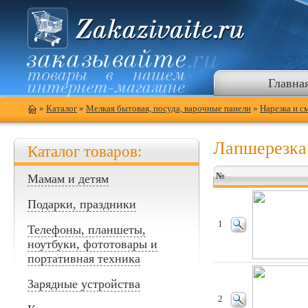
Главна
»
Каталог
»
Мелкая бытовая, посуда, варочные панели
»
Нарезка и с
Лапшерезка
Каталог товаров:
№
Мамам и детям
Подарки, праздники
1
Телефоны, планшеты,
ноутбуки, фототовары и
портативная техника
Зарядные устройства
2