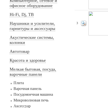
Компьютерное, сетевое и
офисное оборудование
Hi-Fi, Dj, ТВ
Наушники и усилители,
3
гарнитуры и аксессуары
Акустические системы,
колонки
Автотовар
Красота и здоровье
Мелкая бытовая, посуда,
варочные панели
Плита
Варочная панель
Посудомоечная машина
Микроволновая печь
Аксессуар