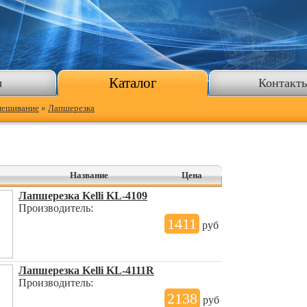
Каталог
я
Контакт
мешивание
»
Лапшерезка
Название
Цена
Лапшерезка Kelli KL-4109
Производитель:
1411
руб
Лапшерезка Kelli KL-4111R
Производитель:
2138
руб