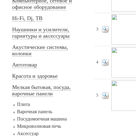
Компьютерное, сетевое и
офисное оборудование
Hi-Fi, Dj, ТВ
Наушники и усилители,
3
гарнитуры и аксессуары
Акустические системы,
колонки
4
Автотовар
Красота и здоровье
Мелкая бытовая, посуда,
варочные панели
5
Плита
Варочная панель
Посудомоечная машина
Микроволновая печь
Аксессуар