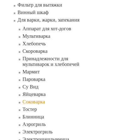
Фильтр для вытяжки
Винный шкаф
Для варки, жарки, запекания
Аппарат для хот-догов
Мультиварка
Хлебопечь
Скороварка
Принадлежности для
мультиварок и хлебопечей
Мармит
Пароварка
Су Вид
Яйцеварка
Соковарка
Тостер
Блинница
Аэрогриль
Электрогриль
Электрошашлычница