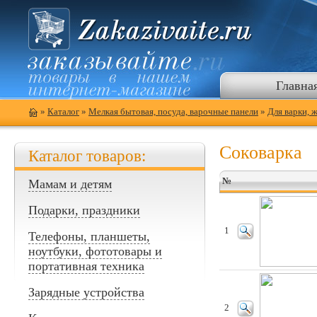
Главна
»
Каталог
»
Мелкая бытовая, посуда, варочные панели
»
Для варки, 
Соковарка
Каталог товаров:
№
Мамам и детям
Подарки, праздники
1
Телефоны, планшеты,
ноутбуки, фототовары и
портативная техника
Зарядные устройства
2