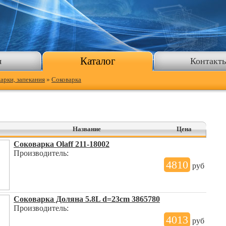
Каталог
я
Контакт
жарки, запекания
»
Соковарка
Название
Цена
Соковарка Olaff 211-18002
Производитель:
4810
руб
Соковарка Доляна 5.8L d=23cm 3865780
Производитель:
4013
руб