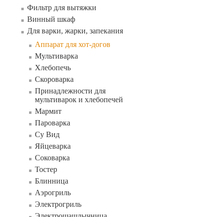
Фильтр для вытяжки
Винный шкаф
Для варки, жарки, запекания
Аппарат для хот-догов
Мультиварка
Хлебопечь
Скороварка
Принадлежности для
мультиварок и хлебопечей
Мармит
Пароварка
Су Вид
Яйцеварка
Соковарка
Тостер
Блинница
Аэрогриль
Электрогриль
Электрошашлычница