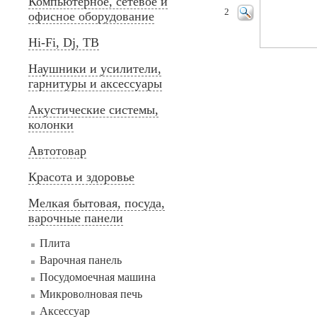
Компьютерное, сетевое и
2
офисное оборудование
Hi-Fi, Dj, ТВ
Наушники и усилители,
гарнитуры и аксессуары
Акустические системы,
колонки
Автотовар
Красота и здоровье
Мелкая бытовая, посуда,
варочные панели
Плита
Варочная панель
Посудомоечная машина
Микроволновая печь
Аксессуар