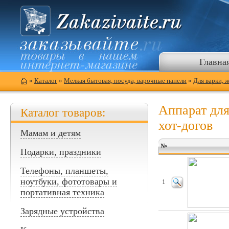
Главна
»
Каталог
»
Мелкая бытовая, посуда, варочные панели
»
Для варки, 
Аппарат дл
Каталог товаров:
хот-догов
Мамам и детям
№
Подарки, праздники
Телефоны, планшеты,
ноутбуки, фототовары и
1
портативная техника
Зарядные устройства